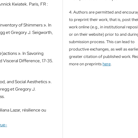
Annick Kwiatek. Paris, FR :
4. Authors are permitted and encour
to preprint their work, that is, post the
Inventory of Shimmers ». In
work online (e.g., in institutional repos
egg et Gregory J. Seigworth,
or on their website) prior to and durin
submission process. This can lead to
productive exchanges, as well as earli
)actions ». In Savoring
greater citation of published work. Re
 Visceral Difference, 17-35.
more on preprints
here
.
od, and Social Aesthetics ».
Gregg et Gregory J.
ss.
liana Lazar, résilience ou
vue-