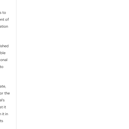
s to
nt of
cation
lished
able
ional
 to
ate,
or the
l's
t it
 it in
ts