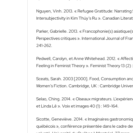
Nguyen, Vinh. 2013. « Refugee Gratitude: Narrating
Intersubjectivity in Kim Thúy’s Ru ». Canadian Literat
Parker, Gabrielle. 2013. « Francophonie(s) asiatique(
Perspectives critiques ». International Journal of Fra
241-262.
Pedwell, Carolyn, et Anne Whitehead. 2012. « Affect
Feeling in Feminist Theory ». Feminist Theory 13 (2) :
Sceats, Sarah. 2003 [2000]. Food, Consumption an
Women’s Fiction. Cambridge, UK : Cambridge Univers
Selao, Ching. 2014. « Oiseaux migrateurs. L’expérie
et Linda Lê ». Voix et images 40 (1) : 149-164.
Sicotte, Geneviève. 2014. « Imaginaires gastronomi
québécois », conférence présentée dans le cadre des