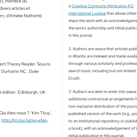
re), membre du
a
Creative Commons Attribution 4.0
 divers articles et
International License
that allows other
Chen, d’Amélie Nothomb
share the work with an acknowledgeme
the work's authorship and initial publi
in this journal.
2. Authors are aware that articles pub
in Atlantis are indexed and made avail
through various scholarly and profess
ect Theory Reader. Sous la
search tools, including but not limited
1. Durhamn NC : Duke
Erudit.
3. Authors are able to enter into separ
e édition. Edinburgh, UK :
additional contractual arrangements f
non-exclusive distribution of the journa
 Qui êtes-vous ?, ‘Kim Thuy’,
published version of the work (e.g., pos
.
http://ici.tou.tv/qui-etes-
to an institutional repository or publish
a book), with an acknowledgement of i
initial publication in this journal.