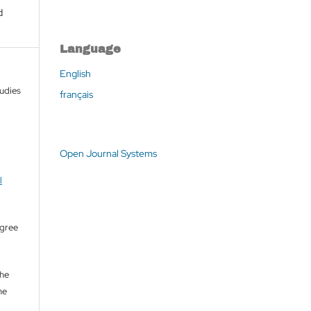
d
Language
English
tudies
français
Open Journal Systems
l
agree
the
he