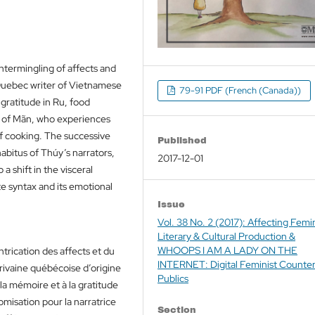
intermingling of affects and
 Quebec writer of Vietnamese
79-91 PDF (French (Canada))
gratitude in Ru, food
 of Mãn, who experiences
of cooking. The successive
Published
abitus of Thúy’s narrators,
2017-12-01
a shift in the visceral
ste syntax and its emotional
Issue
Vol. 38 No. 2 (2017): Affecting Femin
Literary & Cultural Production &
WHOOPS I AM A LADY ON THE
ntrication des affects et du
INTERNET: Digital Feminist Counte
rivaine québécoise d’origine
Publics
la mémoire et à la gratitude
misation pour la narratrice
Section