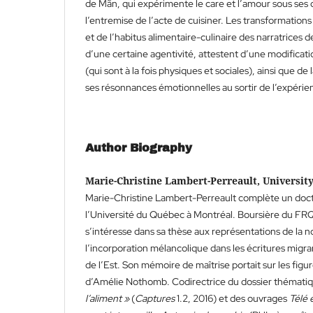
de Mãn, qui expérimente le care et l’amour sous ses d
l’entremise de l’acte de cuisiner. Les transformation
et de l’habitus alimentaire-culinaire des narratrices d
d’une certaine agentivité, attestent d’une modificati
(qui sont à la fois physiques et sociales), ainsi que d
ses résonnances émotionnelles au sortir de l’expérie
Author Biography
Marie-Christine Lambert-Perreault, Universit
Marie-Christine Lambert-Perreault complète un doctor
l’Université du Québec à Montréal. Boursière du FR
s’intéresse dans sa thèse aux représentations de la n
l’incorporation mélancolique dans les écritures migr
de l’Est. Son mémoire de maîtrise portait sur les figu
d’Amélie Nothomb. Codirectrice du dossier thémati
l’aliment »
(
Captures
1.2, 2016) et des ouvrages
Télé 