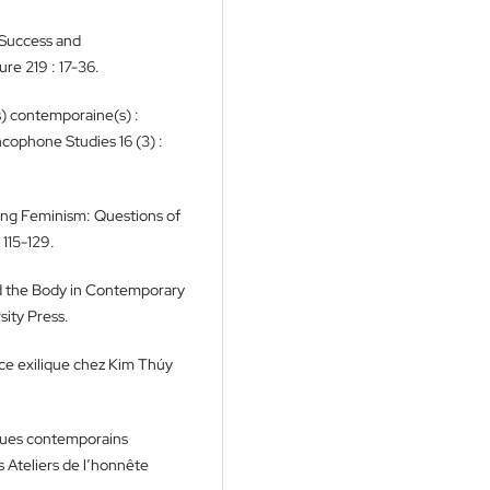
 Success and
ure 219 : 17-36.
s) contemporaine(s) :
ncophone Studies 16 (3) :
ing Feminism: Questions of
 115-129.
d the Body in Contemporary
ity Press.
nce exilique chez Kim Thúy
ques contemporains
 Ateliers de l’honnête