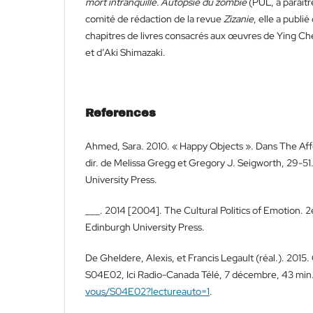
mort intranquille. Autopsie du zombie
(PUL, à paraît
comité de rédaction de la revue
Zizanie
, elle a publié
chapitres de livres consacrés aux œuvres de Ying 
et d’Aki Shimazaki.
References
Ahmed, Sara. 2010. « Happy Objects ». Dans The Aff
dir. de Melissa Gregg et Gregory J. Seigworth, 29-5
University Press.
___. 2014 [2004]. The Cultural Politics of Emotion. 2
Edinburgh University Press.
De Gheldere, Alexis, et Francis Legault (réal.). 2015.
S04E02, Ici Radio-Canada Télé, 7 décembre, 43 min
vous/S04E02?lectureauto=1
.