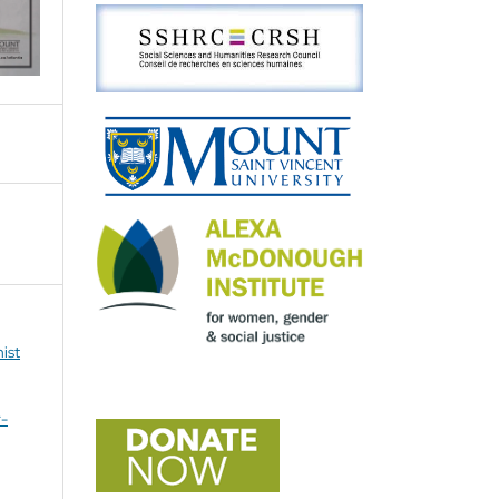
ist
r-