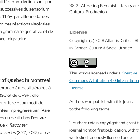
ifférentes déclinaisons par
38.2- Affecting Feminist Literary an
s successives du sensorium
Cultural Production
e Thúy, par ailleurs dotées
on des réactions viscérales
e la grammaire gustative et de
License
nce migratoire.
Copyright (c) 2018 Atlantis: Critical S
in Gender, Culture & Social Justice
This work is licensed under a
Creative
y of Quebec in Montreal
Commons Attribution 4.0 Internationa
at en études littéraires à
License
.
QSC et du CRSH, elle
Authors who publish with this journal 
ourriture et au motif de
to the following terms:
antes imprégnées par l’Asie
res du deuil dans l’œuvre
1. Authors retain copyright and grant 
que «
Raconter
journal right of first publication, with t
en séries
(XYZ, 2017) et
La
work simultaneously licensed under