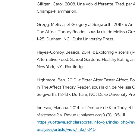
Gilligan, Carol. 2008. Une voix différente. Trad. par 
Champs-Flammarion.
Gregg, Melissa, et Gregory J. Seigworth. 2010. « An 
The Affect Theory Reader, sous la dir. de Melissa Gr
1-25. Durham, NC : Duke University Press.
Hayes-Conroy, Jessica. 2014. « Exploring Visceral (Re
Alternative Food: School Gardens, Healthy Eating and
New York, NY : Routledge.
Highmore, Ben. 2010. « Bitter After Taste: Affect, Fo
In The Affect Theory Reader, sous la dir. de Melissa 
Seigworth, 118-137. Durham, NC : Duke University Pre
Ionescu, Mariana. 2014. « L’écriture de Kim Thúy et Li
résistance ? ». Revue @nalyses.org 9 (3) : 95-111.
https://uottawa.scholarsportal.info/ojs/index.php/re
analyses/article/view/1182/1040
.