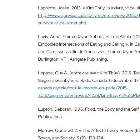
Lapointe, Josée. 2013. « Kim Thúy : survivre, vivre, ai
http://www.lapresse.ca/arts/livres/entrevues/201
survivre-vivre-aimer.php
.
Lavis, Anna, Emma-Jayne Abbots, et Luci Attala. 201
Embodied Intersections of Eating and Caring ». In Ca
and Care, sous la dir. de Anna Lavis, Emma-Jayne Abbo
Burlington, VT : Ashgate Publishing.
Lepage, Guy A. (entrevue avec Kim Thúy). 2015. Tou
Saigon à Granby », Ici Radio Canada, 6 décembre, 17 
canada.ca/tele/tout-le-monde-en-parle/2015-
2016/segments/entrevue/4238/kim-thuy?isAutoPla
Lupton, Deborah. 1996. Food, the Body and the Self
Publications.
Morrow, Oona. 2012. « The Affect Theory Reader (bo
Space, and Society. 5 (2) : 133-134.