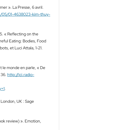
mer ». La Presse, 6 avril.
304/05/01-4638023-kim-thuy-
5. « Reflecting on the
reful Eating: Bodies, Food
ts, et Luci Attala, 1-21.
t le monde en parle, « De
:36.
http://ici.radio-
y=1
.
. London, UK : Sage
ok review) ». Emotion,