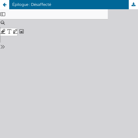
Épilogue : Désaffecté